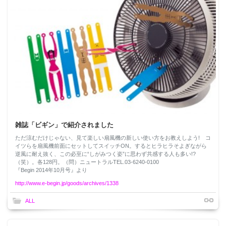
雑誌「ビギン」で紹介されました
ただ涼むだけじゃない、見て楽しい扇風機の新しい使い方をお教えしよう! コ
イツらを扇風機前面にセットしてスイッチON。するとヒラヒラそよぎながら
逆風に耐え抜く、この必至に“しがみつく姿”に思わず共感する人も多い!?
（笑）。各128円。（問）ニュートラルTEL.03-6240-0100
『Begin 2014年10月号』より
http://www.e-begin.jp/goods/archives/1338
ALL